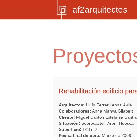
af2arquitectes
Proyecto
Rehabilitación edificio par
Arquitectos:
Lluís Ferrer i Anna Àvila
Colaboradores:
Anna Manyà Gilabert
Cliente:
Miguel Cantó i Estefania Santi
Situación:
Sobrecastell. Arén. Huesca
Superficie:
143 m2
Fecha final de obra:
Marzo de 2009