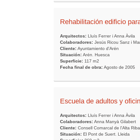
Rehabilitación edificio para
Arquitectos:
Lluís Ferrer i Anna Àvila
Colaboradores:
Jesús Ricou Sanz i Ma
Cliente:
Ayuntamiento d'Arén
Situación:
Arén. Huesca
Superficie:
117 m2
Fecha final de obra:
Agosto de 2005
Escuela de adultos y ofici
Arquitectos:
Lluís Ferrer i Anna Àvila
Colaboradores:
Anna Manyà Gilabert
Cliente:
Consell Comarcal de l'Alta Rib
Situación:
El Pont de Suert. Lleida