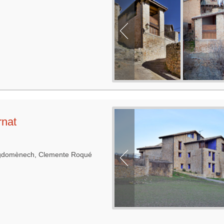
rnat
igdomènech, Clemente Roqué