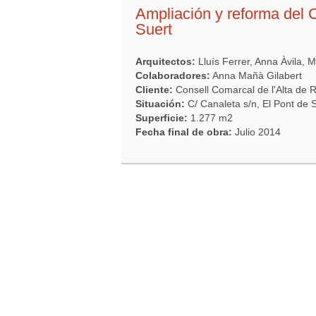
Ampliación y reforma del C
Suert
Arquitectos:
Lluís Ferrer, Anna Àvila, 
Colaboradores:
Anna Mañà Gilabert
Cliente:
Consell Comarcal de l'Alta de 
Situación:
C/ Canaleta s/n, El Pont de S
Superficie:
1.277 m2
Fecha final de obra:
Julio 2014