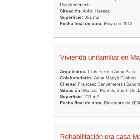
Puigdomènech
Situación:
Arén, Huesca
Superficie:
351 m2
Fecha final de obra:
Mayo de 2012
Vivienda unifamiliar en Ma
Arquitectos:
Lluís Ferrer i Anna Àvila
Colaboradores:
Anna Manyà Gilabert
Cliente:
Francesc Canyameres i Sandra
Situación:
Malpàs. Pont de Suert. Lleid
Superficie:
211 m2
Fecha final de obra:
Diciembre de 200
Rehabilitación era casa M