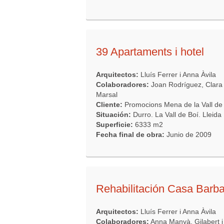
39 Apartaments i hotel
Arquitectos:
Lluís Ferrer i Anna Àvila
Colaboradores:
Joan Rodríguez, Clara 
Marsal
Cliente:
Promocions Mena de la Vall de
Situación:
Durro. La Vall de Boí. Lleida
Superficie:
6333 m2
Fecha final de obra:
Junio de 2009
Rehabilitación Casa Barb
Arquitectos:
Lluís Ferrer i Anna Àvila
Colaboradores:
Anna Manyà, Gilabert i