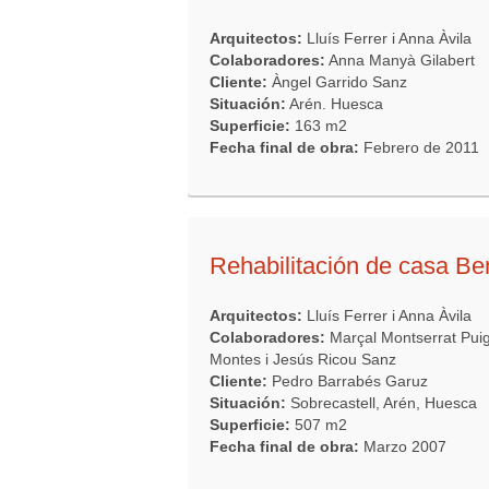
Arquitectos:
Lluís Ferrer i Anna Àvila
Colaboradores:
Anna Manyà Gilabert
Cliente:
Àngel Garrido Sanz
Situación:
Arén. Huesca
Superficie:
163 m2
Fecha final de obra:
Febrero de 2011
Rehabilitación de casa Be
Arquitectos:
Lluís Ferrer i Anna Àvila
Colaboradores:
Marçal Montserrat Pu
Montes i Jesús Ricou Sanz
Cliente:
Pedro Barrabés Garuz
Situación:
Sobrecastell, Arén, Huesca
Superficie:
507 m2
Fecha final de obra:
Marzo 2007