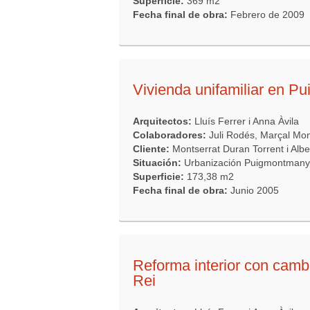
Superficie:
369 m2
Fecha final de obra:
Febrero de 2009
Vivienda unifamiliar en 
Arquitectos:
Lluís Ferrer i Anna Àvila
Colaboradores:
Juli Rodés, Marçal Mo
Cliente:
Montserrat Duran Torrent i Alb
Situación:
Urbanización Puigmontmany,
Superficie:
173,38 m2
Fecha final de obra:
Junio 2005
Reforma interior con camb
Rei