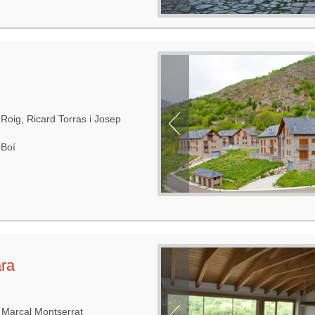
Roig, Ricard Torras i Josep
 Boí
ara
 Marçal Montserrat