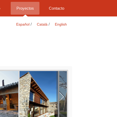
o
Proyectos
Contacto
/
/
Español
Català
English