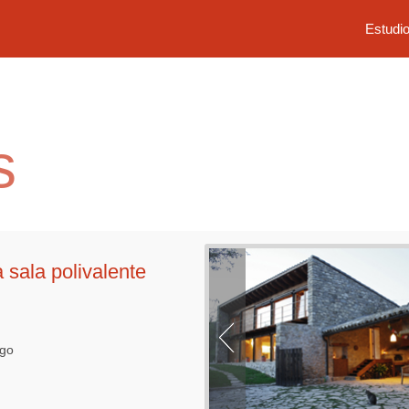
Estudi
s
a sala polivalente
ago