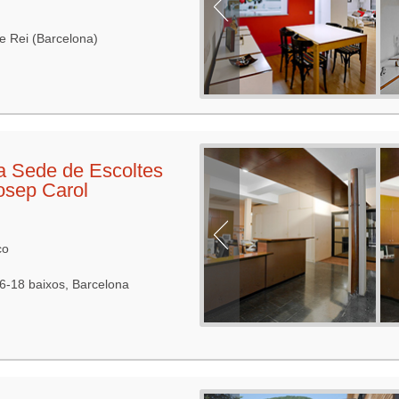
e Rei (Barcelona)
a Sede de Escoltes
osep Carol
co
16-18 baixos, Barcelona