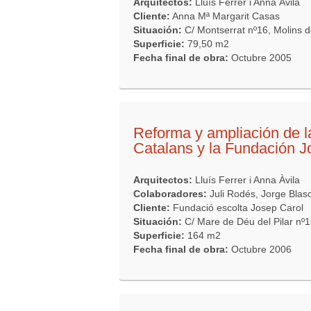
Arquitectos:
Lluís Ferrer i Anna Àvila
Cliente:
Anna Mª Margarit Casas
Situación:
C/ Montserrat nº16, Molins d
Superficie:
79,50 m2
Fecha final de obra:
Octubre 2005
Reforma y ampliación de l
Catalans y la Fundación J
Arquitectos:
Lluís Ferrer i Anna Àvila
Colaboradores:
Juli Rodés, Jorge Blas
Cliente:
Fundació escolta Josep Carol
Situación:
C/ Mare de Déu del Pilar nº
Superficie:
164 m2
Fecha final de obra:
Octubre 2006