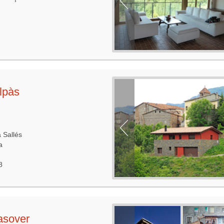
lpàs
 Sallés
a
8
asover