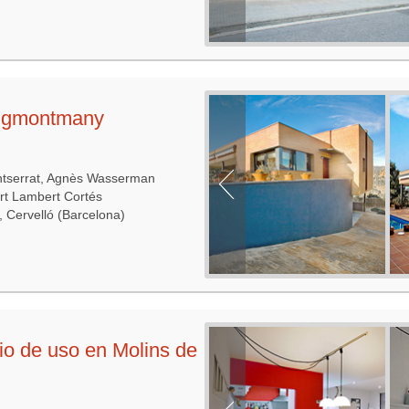
Puigmontmany
ntserrat, Agnès Wasserman
ert Lambert Cortés
 Cervelló (Barcelona)
io de uso en Molins de