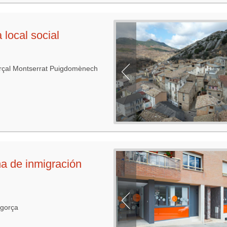
 local social
rçal Montserrat Puigdomènech
na de inmigración
agorça