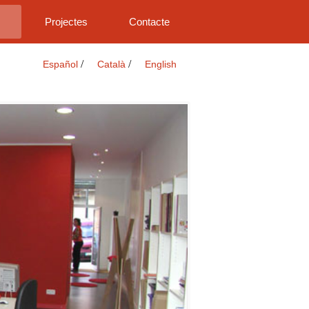
Projectes
Contacte
/
/
Español
Català
English