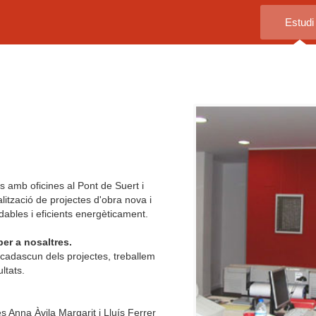
Estudi
s amb oficines al Pont de Suert i
lització de projectes d'obra nova i
dables i eficients energèticament.
per a nosaltres.
 cadascun dels projectes, treballem
ltats.
s Anna Àvila Margarit i Lluís Ferrer